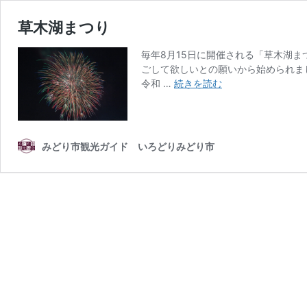
草木湖まつり
毎年8月15日に開催される「草木湖
ごして欲しいとの願いから始められま
草
令和 …
続きを読む
木
湖
ま
つ
みどり市観光ガイド いろどりみどり市
り