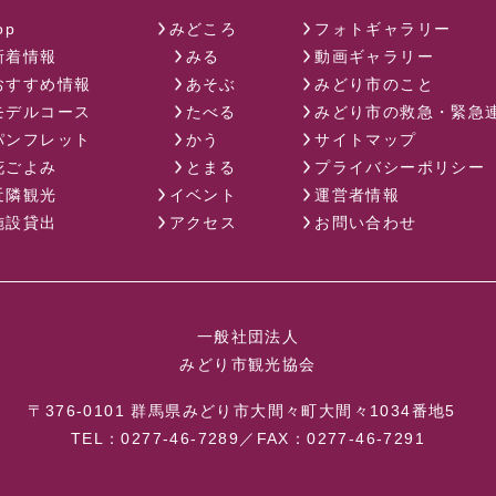
op
みどころ
フォトギャラリー
新着情報
みる
動画ギャラリー
おすすめ情報
あそぶ
みどり市のこと
モデルコース
たべる
みどり市の救急・緊急
パンフレット
かう
サイトマップ
花ごよみ
とまる
プライバシーポリシー
近隣観光
イベント
運営者情報
施設貸出
アクセス
お問い合わせ
一般社団法人
みどり市観光協会
〒376-0101
群馬県みどり市大間々町大間々1034番地5
TEL：0277-46-7289／FAX：0277-46-7291