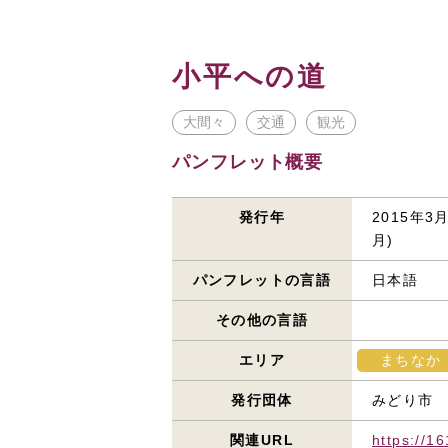
小平への道
大間々
交通
観光
パンフレット概要
発行年
2015年3
月)
パンフレットの言語
日本語
その他の言語
エリア
まちなか
発行団体
みどり市
関連URL
https://16