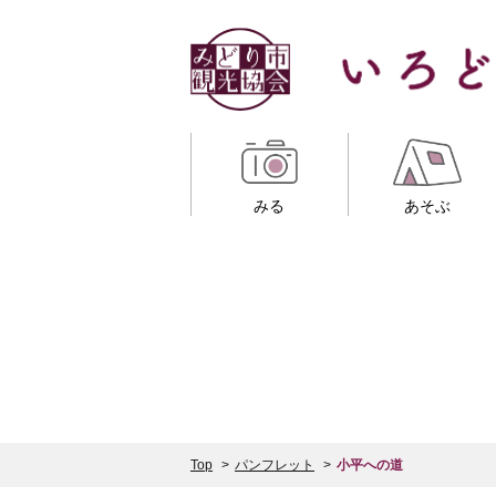
みる
あそぶ
Top
パンフレット
小平への道