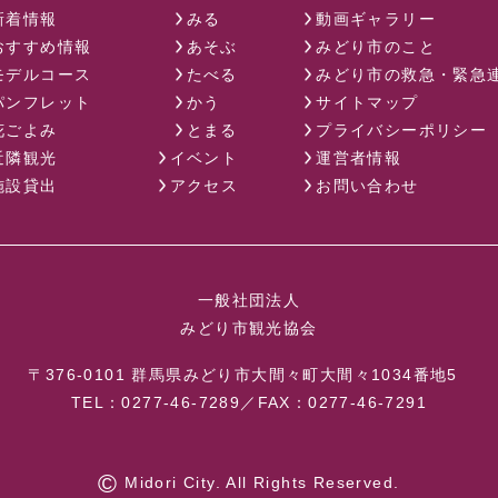
新着情報
みる
動画ギャラリー
おすすめ情報
あそぶ
みどり市のこと
モデルコース
たべる
みどり市の救急・緊急
パンフレット
かう
サイトマップ
花ごよみ
とまる
プライバシーポリシー
近隣観光
イベント
運営者情報
施設貸出
アクセス
お問い合わせ
一般社団法人
みどり市観光協会
〒376-0101
群馬県みどり市大間々町大間々1034番地5
TEL：0277-46-7289／FAX：0277-46-7291
©
Midori City. All Rights Reserved.