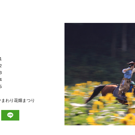
1
2
3
4
5
ひまわり花畑まつり