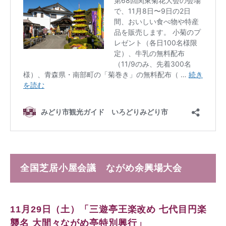
全国芝居小屋会議 ながめ余興場大会
11月29日（土）「三遊亭王楽改め 七代目円楽
襲名 大間々ながめ亭特別興行」