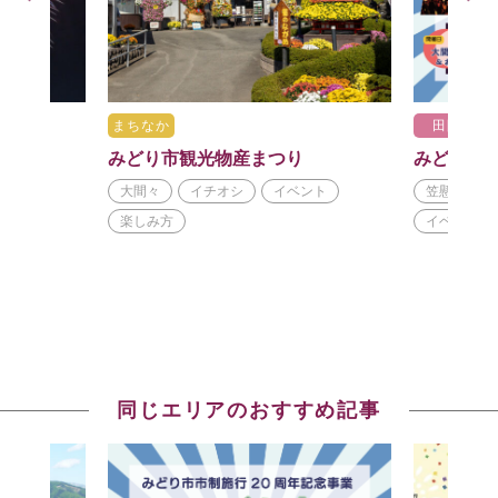
まちなか
田園
みどり市観光物産まつり
みどり市
大間々
イチオシ
イベント
笠懸
大
楽しみ方
イベント
同じエリアのおすすめ記事