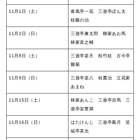
11月1日（土）
春風亭一花 三遊亭ぽん太
桂蝶の治
11月2日（日）
三遊亭兼太郎 柳家あお馬
林家喜之輔
11月8日（土）
三遊亭楽天 桂竹紋 古今亭
雛菊
11月9日（日）
三遊亭楽八 桂鷹治 立花家
あまね
11月15日（土）
林家あんこ 三遊亭吉馬 三
遊亭栄豊満
11月16日（日）
はたけんじ 三遊亭鳳月 笑
福亭茶光