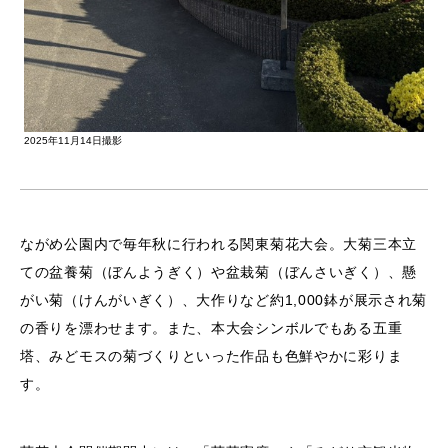
2025年11月14日撮影
ながめ公園内で毎年秋に行われる関東菊花大会。大菊三本立
ての盆養菊（ぼんようぎく）や盆栽菊（ぼんさいぎく）、懸
がい菊（けんがいぎく）、大作りなど約1,000鉢が展示され菊
の香りを漂わせます。また、本大会シンボルでもある五重
塔、みどモスの菊づくりといった作品も色鮮やかに彩りま
す。