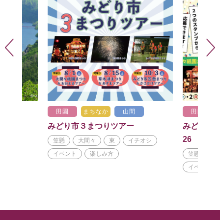
田園
まちなか
山間
田園
みどり市３まつりツアー
みどり市3
26
笠懸
大間々
東
イチオシ
イベント
楽しみ方
笠懸
大
イベント