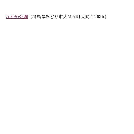
ながめ公園
（群馬県みどり市大間々町大間々1635）