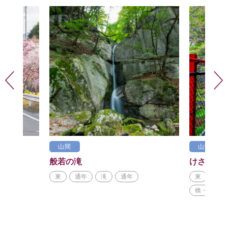
山間
山間
般若の滝
けさかけ
東
通年
滝
通年
東
春
橋・展望台