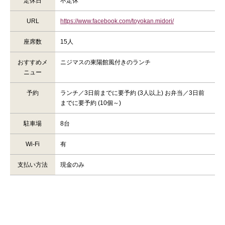
定休日
不定休
URL
https://www.facebook.com/toyokan.midori/
座席数
15人
おすすめメ
ニジマスの東陽館風付きのランチ
ニュー
予約
ランチ／3日前までに要予約 (3人以上) お弁当／3日前
までに要予約 (10個～)
駐車場
8台
Wi-Fi
有
支払い方法
現金のみ