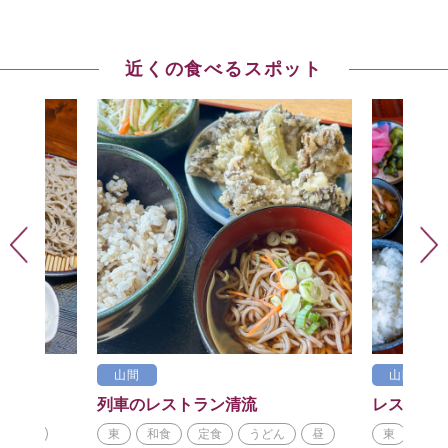
近くの食べるスポット
山間
山間
列車のレストラン清流
レストラ
昼
東
和食
定食
うどん
昼
東
和食