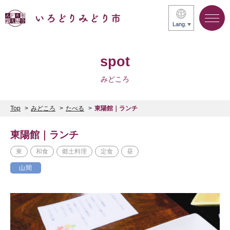
Lang.
spot
みどころ
Top
みどころ
たべる
東陽館｜ランチ
東陽館｜ランチ
東
和食
郷土料理
定食
昼
山間