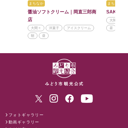
まちなか
まちなか
醤油ソフトクリーム｜岡直三郎商
SAKUR
店
大間々
大間々
洋菓子
アイスクリーム
昼
朝
昼
フォトギャラリー
動画ギャラリー