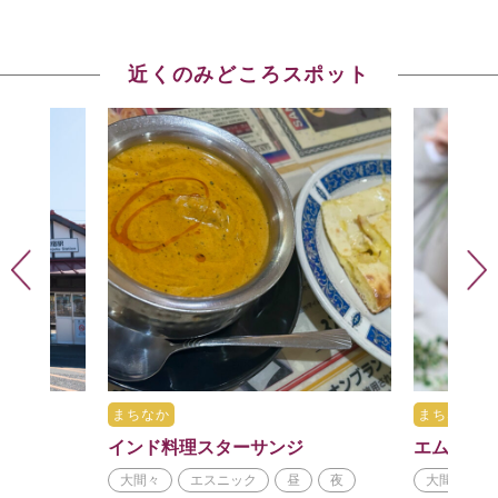
近くのみどころスポット
間
まちなか
まちなか
インド料理スターサンジ
エムズパ
ップル
大間々
エスニック
昼
夜
大間々