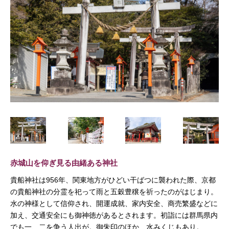
赤城山を仰ぎ見る由緒ある神社
貴船神社は956年、関東地方がひどい干ばつに襲われた際、京都
の貴船神社の分霊を祀って雨と五穀豊穣を祈ったのがはじまり。
水の神様として信仰され、開運成就、家内安全、商売繁盛などに
加え、交通安全にも御神徳があるとされます。初詣には群馬県内
でも一、二を争う人出が。御朱印のほか、水みくじもあり。