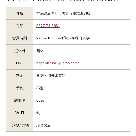
住所
群馬県みどり市大間々町塩原783
電話
0277-73-3631
営業時間
9:00～16:30 ※祈祷・御朱印のみ
定休日
無休
URL
https://kifune-gunma.com/
料金
祈祷・御朱印有料
予約
不要
駐車場
80台
Wi-Fi
無
支払い方法
現金のみ