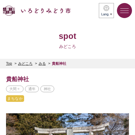
Lang.
spot
みどころ
Top
みどころ
みる
貴船神社
貴船神社
大間々
通年
神社
まちなか