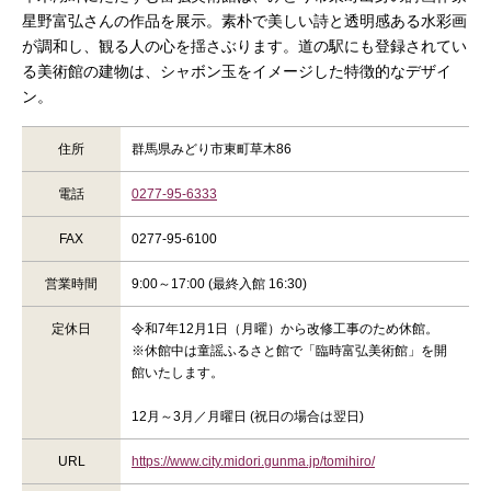
星野富弘さんの作品を展示。素朴で美しい詩と透明感ある水彩画
が調和し、観る人の心を揺さぶります。道の駅にも登録されてい
る美術館の建物は、シャボン玉をイメージした特徴的なデザイ
ン。
住所
群馬県みどり市東町草木86
電話
0277-95-6333
FAX
0277-95-6100
営業時間
9:00～17:00 (最終入館 16:30)
定休日
令和7年12月1日（月曜）から改修工事のため休館。
※休館中は童謡ふるさと館で「臨時富弘美術館」を開
館いたします。
12月～3月／月曜日 (祝日の場合は翌日)
URL
https://www.city.midori.gunma.jp/tomihiro/