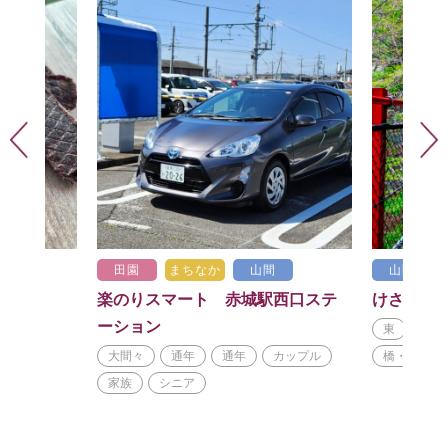
田園
まちなか
山間
山間
楽のりスマート 赤城駅西口ステ
けさかけ
ーション
東
春
大間々
通年
通年
カップル
橋・展望台
家族
シニア