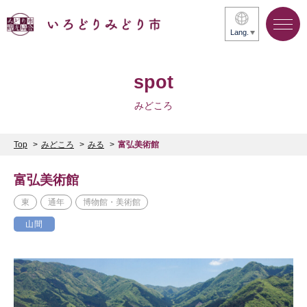
Lang.
spot
みどころ
Top
みどころ
みる
富弘美術館
富弘美術館
東
通年
博物館・美術館
山間