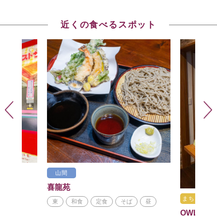
近くの食べるスポット
山間
喜龍苑
まちなか
ば
東
和食
定食
そば
昼
OWL Moun
朝