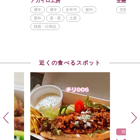
アカイロ工房
笠懸町吹
司・鰻
通年
通年
全年代
屋内
笠懸
秋
屋外
昼・夜
土産
雑貨・日用品
近くの食べるスポット
田園