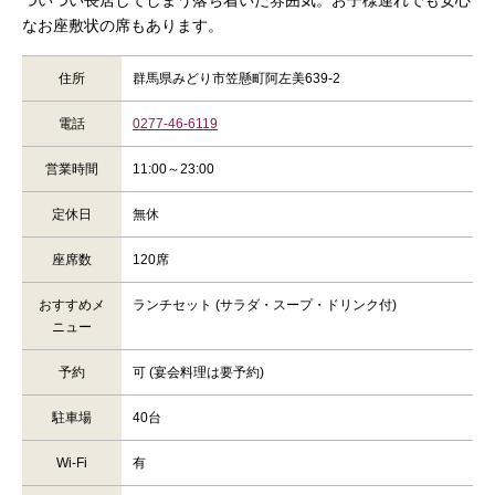
ついつい長居してしまう落ち着いた雰囲気。お子様連れでも安心
なお座敷状の席もあります。
住所
群馬県みどり市笠懸町阿左美639-2
電話
0277-46-6119
営業時間
11:00～23:00
定休日
無休
座席数
120席
おすすめメ
ランチセット (サラダ・スープ・ドリンク付)
ニュー
予約
可 (宴会料理は要予約)
駐車場
40台
Wi-Fi
有