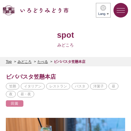
Lang.
spot
みどころ
Top
みどころ
たべる
ビバパスタ笠懸本店
ビバパスタ笠懸本店
笠懸
イタリアン
レストラン
パスタ
洋菓子
昼
夜
昼・夜
田園