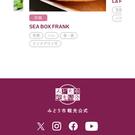
La Port
笠懸
フ
田園
パスタ
SEA BOX FRANK
食料品
笠懸
パン
昼・夜
テイクアウト可