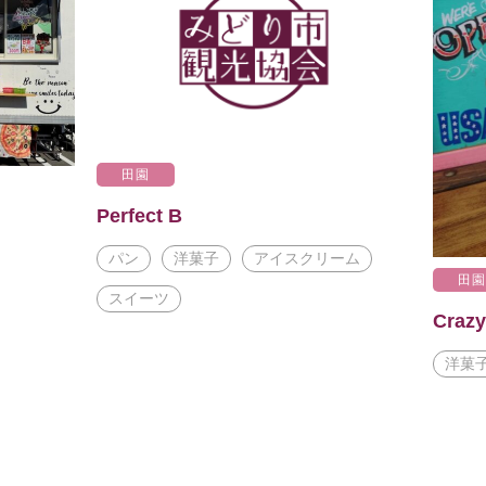
田園
Perfect B
パン
洋菓子
アイスクリーム
田
スイーツ
Craz
洋菓