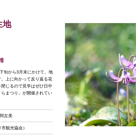
生地
精
下旬から3月末にかけて、地
す。上に向かって反り返る花
を閉じるので見学はぜひ日中
くらまつり」が開催されてい
阿左美
り市観光協会）