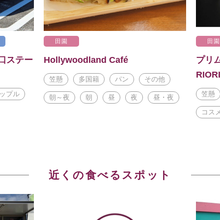
田園
田
口ステー
Hollywoodland Café
プリム
RIOR
笠懸
多国籍
パン
その他
ップル
笠懸
朝～夜
朝
昼
夜
昼・夜
コス
近くの食べるスポット