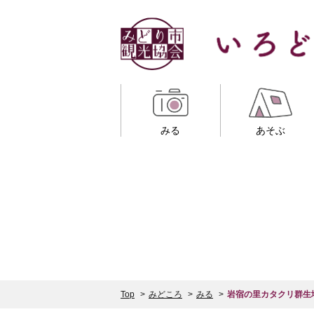
みる
あそぶ
Top
みどころ
みる
岩宿の里カタクリ群生