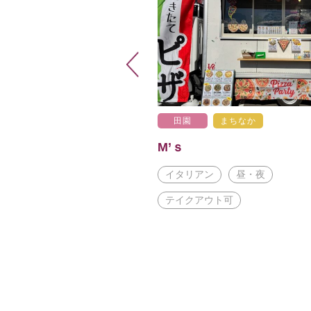
田園
まちなか
M’ｓ
イタリアン
昼・夜
テイクアウト可
かけ店
和菓子
土産
食料品