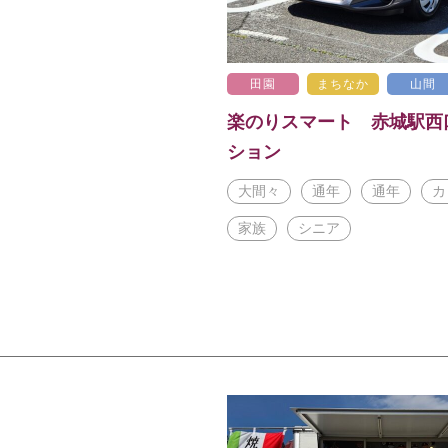
田園
まちなか
山間
ース桐生
楽のりスマート 赤城駅西
ション
カップル
家族
大間々
通年
通年
カ
全年代
屋内
屋外
家族
シニア
エンタメ